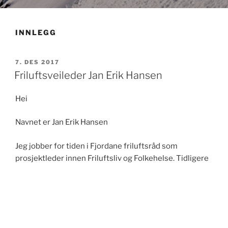
INNLEGG
PUBLISERT
7. DES 2017
Friluftsveileder Jan Erik Hansen
Hei
Navnet er Jan Erik Hansen
Jeg jobber for tiden i Fjordane friluftsråd som
prosjektleder innen Friluftsliv og Folkehelse. Tidligere
leirskolelærer og friluftsveileder.
For informasjon kan du kikke på bloggen min –
Tursiden.net